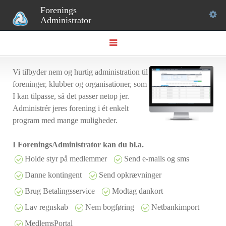
Forenings
Togg
Administrator
Navigation
navi
Vi tilbyder nem og hurtig administration til
foreninger, klubber og organisationer, som
I kan tilpasse, så det passer netop jer.
Administrér jeres forening i ét enkelt
program med mange muligheder.
I ForeningsAdministrator kan du bl.a.
Holde styr på medlemmer
Send e-mails og sms
Danne kontingent
Send opkrævninger
Brug Betalingsservice
Modtag dankort
Lav regnskab
Nem bogføring
Netbankimport
MedlemsPortal